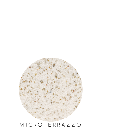
Μοναδικό, γεμάτο αγάπη
MICROTERRAZZO