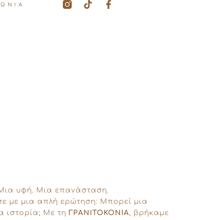
T
F
ΝΩΝΙΑ
i
a
k
c
t
e
o
b
k
o
o
k
-
f
 Μια υφή. Μια επανάσταση.
ε με μια απλή ερώτηση: Μπορεί μια
α ιστορία; Με τη
ΓΡΑΝΙΤΟΚΟΝΙΑ
, βρήκαμε