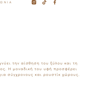
T
F
ΝΩΝΙΑ
i
a
k
c
t
e
o
b
k
o
o
k
-
f
νύει την αίσθηση του ξύλου και τη
ος. Η μοναδική του υφή προσφέρει
 για σύγχρονους και ρουστίκ χώρους.
: