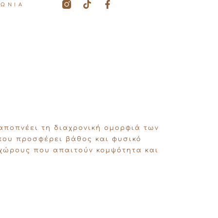
T
F
ΝΩΝΙΑ
i
a
k
c
t
e
o
b
k
o
o
k
-
f
ποπνέει τη διαχρονική ομορφιά των
που προσφέρει βάθος και φυσικό
 χώρους που απαιτούν κομψότητα και
: