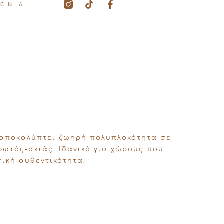
T
F
ΝΩΝΙΑ
i
a
k
c
t
e
o
b
k
o
o
k
-
f
αποκαλύπτει ζωηρή πολυπλοκότητα σε
φωτός-σκιάς. Ιδανικό για χώρους που
ική αυθεντικότητα.
: